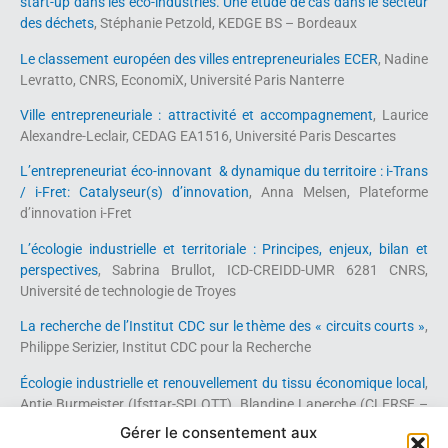
start-up dans les éco-industries. Une étude de cas dans le secteur
des déchets
, Stéphanie Petzold, KEDGE BS – Bordeaux
Le classement européen des villes entrepreneuriales ECER
, Nadine
Levratto, CNRS, EconomiX, Université Paris Nanterre
Ville entrepreneuriale : attractivité et accompagnement
, Laurice
Alexandre-Leclair, CEDAG EA1516, Université Paris Descartes
L’entrepreneuriat éco-innovant & dynamique du territoire : i-Trans
/ i-Fret: Catalyseur(s) d’innovation
, Anna Melsen, Plateforme
d’innovation i-Fret
L’écologie industrielle et territoriale : Principes, enjeux, bilan et
perspectives
, Sabrina Brullot, ICD-CREIDD-UMR 6281 CNRS,
Université de technologie de Troyes
La recherche de l’Institut CDC sur le thème des « circuits courts »
,
Philippe Serizier, Institut CDC pour la Recherche
Écologie industrielle et renouvellement du tissu économique local
,
Antje Burmeister (Ifsttar-SPLOTT), Blandine Laperche (CLERSE –
ULCO), Céline Merlin (CLERSE – Lille 1)
Gérer le consentement aux