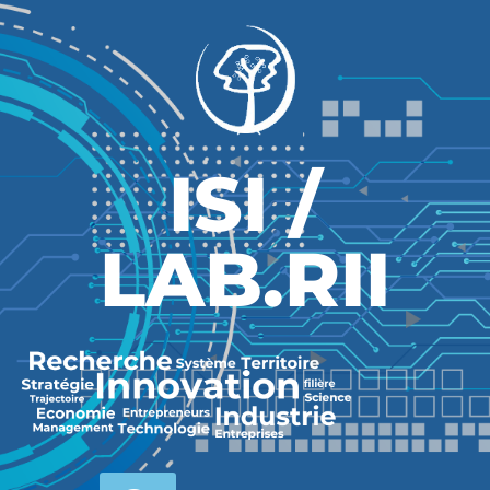
ISI /
LAB.RII