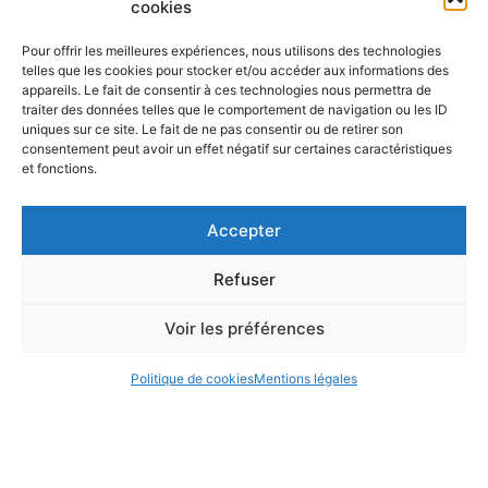
cookies
Réseau Ecopal : exemplede la mise en application de l’écologie
industrielle en Nord-Pas de Calais
, Peggy Ricart, Ecopal
Pour offrir les meilleures expériences, nous utilisons des technologies
telles que les cookies pour stocker et/ou accéder aux informations des
Télécharger le compte-rendu
appareils. Le fait de consentir à ces technologies nous permettra de
traiter des données telles que le comportement de navigation ou les ID
uniques sur ce site. Le fait de ne pas consentir ou de retirer son
consentement peut avoir un effet négatif sur certaines caractéristiques
et fonctions.
Accepter
Refuser
Voir les préférences
Politique de cookies
Mentions légales
Mentions légales