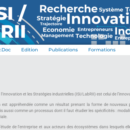
SI /
RII
v.Doc
Edition
Publications
Formations
Innovation et les Stratégies industrielles (ISI/LabRII) est celui de l’inn
tion est appréhendée comme un résultat prenant la forme de nouveaux 
aussi comme un processus dont il faut étudier les spécificités : modalit
iale.
’étude de l’entreprise et aux acteurs des écosystèmes dans lesquels ell