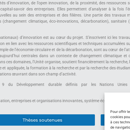
ités d’innovation, de l’open innovation, de la proximité, des ressource
capital-savoir des entreprises. Elles permettent d’analyser à la fois l
lles au sein des entreprises et des filières. Une partie des travaux me
es (changement climatique, éco-innovations, décarbonation), sanitaire (
tionaux) d’innovation est au cœur du projet. S’inscrivent ici les trava
n en lien avec les ressources scientifiques et techniques accumulées sur l
le de l’économie circulaire et de la décarbonation, sont au cœur de l’attr
 aujourd’hui centrales dans un contexte de changement climatique et 
Dans ces domaines, l’Unité organise, soutient financièrement la recherche, l
 appliquée, la formation à la recherche et par la recherche des étudiants
ciations œuvrant dans son champ d’activité.
if 9 du Développement durable définis par les Nations Unies (In
tion, entreprises et organisations innovantes, système économique terri
Pour offrir 
cookies pour
Thèses soutenues
à ces techn
de navigatio