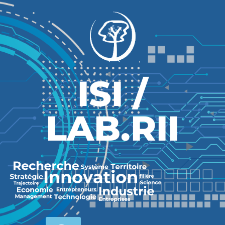
ISI /
LAB.RII